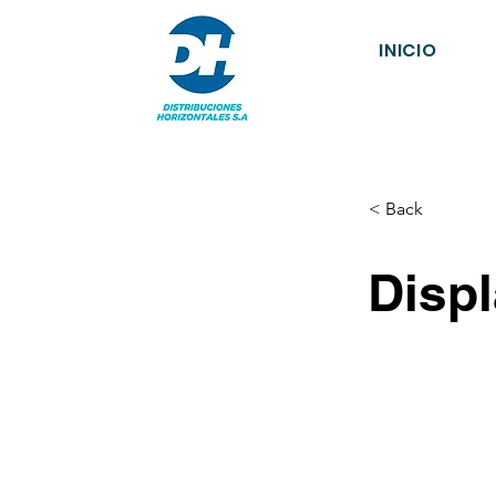
INICIO
< Back
Disp